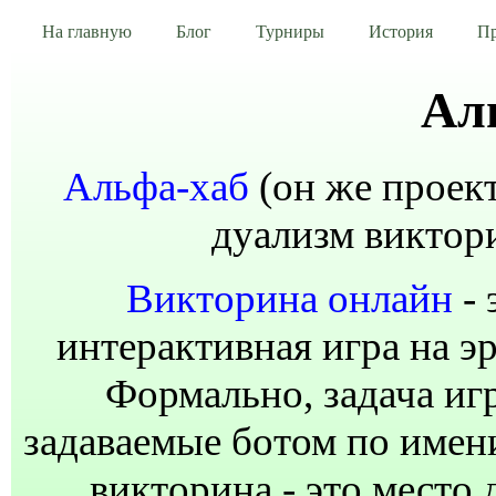
На главную
Блог
Турниры
История
Пр
Ал
Альфа-хаб
(он же проект
дуализм виктори
Викторина онлайн
- 
интерактивная игра на э
Формально, задача иг
задаваемые ботом по имен
викторина - это место 